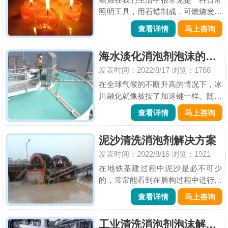
照明工具，用石蜡制成，可燃烧发出
光亮，常用作于日常照明。此外，蜡
查看详情
马上咨询
烛在生日宴会、宗教节日、集体哀
悼、红白喜事等活动中也有重要用
海水淡化消泡剂泡沫的天敌
途。每一根蜡烛背后都需要经历很长
发表时间：2022/8/17
浏览：1768
时间的熬蜡，在熬蜡过程中就很容
易...
在全球气候的不断升高的情况下，冰
川融化就像被按了加速键一样。随着
海平面不断的上升，淡水资源却在日
查看详情
马上咨询
渐减少。这时海水淡化工程就尤为重
要，到如今，这些方法已经逐渐趋于
泥沙清洗消泡剂解决方案
成熟，像蒸馏法(热法)和膜法。但是
发表时间：2022/8/16
浏览：1921
在使用这些方法的过程中，往...
在地铁基建过程中泥沙是必不可少
的，常常能看到在盾构过程中进行泥
沙的清洗筛分。在盾构泥沙分离处理
查看详情
马上咨询
清洗时时因为各种因素导致起泡问
题，大量的泡沫不仅会影响施工的效
工业清洗消泡剂泡沫解决方案
率和项目的进程而且还会导致不必要