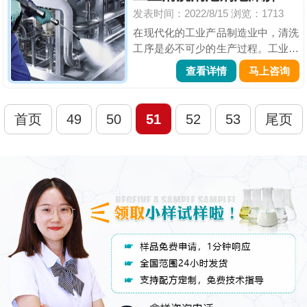
发表时间：2022/8/15
浏览：1713
成本的增加。这个时候就需要添加
泥...
在现代化的工业产品制造业中，清洗
工序是必不可少的生产过程。工业清
洗是物体表面受到物理、化学或生物
查看详情
马上咨询
的作用而形成的污渍，然而去除这些
污渍的过程就叫做清洗。就在清洗过
程中因为产品本身带有化学助剂等原
首页
49
50
51
52
53
尾页
因而导致大量的泡沫产生。面对...