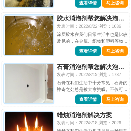
查看详情
马上咨询
利用“乳化”和“皂化”原理来恢复洁净
度和完整性的。但是在使用过程中会
胶水消泡剂帮您解决泡沫所带来的困扰
出现大量的泡沫影响除油剂的效果，
发表时间：2022/8/22
浏览：1636
甚至会影响金属产品加工的...
涂层胶水在我们日常生活中也是比较
常见的，在金属、织物和塑料等物体
表面人们常常会涂一层胶水，目的就
查看详情
马上咨询
是为了绝缘、防护以及装饰。涂料的
使用过程中，如果表面状态有气泡的
石膏消泡剂帮您解决泡沫所带来的困扰
存在，不仅影响到涂膜的保护效果，
发表时间：2022/8/19
浏览：1737
而且也大大影响了涂膜的装饰效...
石膏在我们生活中十分常见，石膏的
神奇之处总是被大家赞叹。不仅可以
医用入药，为骨折的病人减轻疼痛、
查看详情
马上咨询
保持稳定，还可以根据用途使用在工
业建筑上，做生产石膏胶凝材料和石
蜡烛消泡剂解决方案
膏建筑制品的主要原料。建筑房屋材
发表时间：2022/8/18
浏览：2026
料等等。石膏的用途很广，但是...
蜡烛在我们生活中很常见是一种日常